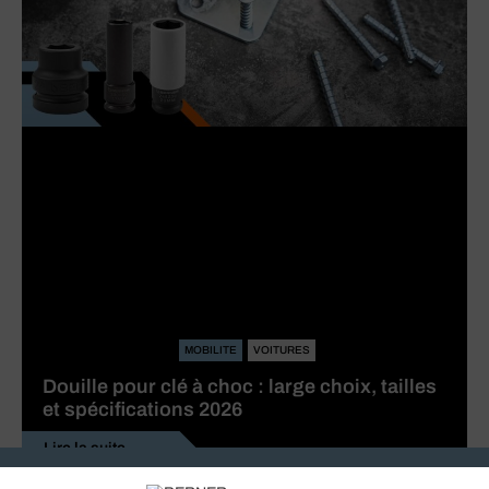
MOBILITE
VOITURES
Douille pour clé à choc : large choix, tailles
et spécifications 2026
Lire la suite