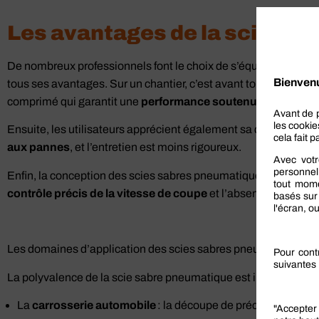
Les avantages de la scie sa
De nombreux professionnels font le choix de s’équiper d’une sc
tous ses avantages. Sur un chantier, c’est avant tout la puissa
comprimé qui garantit une
performance soutenue
, sans risq
Ensuite, les utilisateurs apprécient également sa durabilité. S
aux pannes
, et l’entretien est moins rigoureux.
Enfin, la conception des scies sabres pneumatiques garantit 
contrôle précis de la vitesse de coupe
et l’absence de couran
Les domaines d’application des scies sabres pneumatiques
La polyvalence de la scie sabre pneumatique est intéressante 
La
carrosserie automobile
: la découpe de précision de la tô