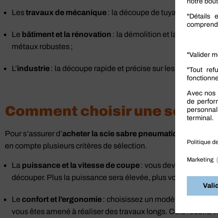
Les
travaux de mécanique
: la découpe de tuyaux, de profil
Le
bâtiment et la rénovation
: la démolition et la construct
métaux robustes ;
L’
industrie
: la découpe rapide et précise sur les opérations
Comment choisir une scie s
Pour s’assurer d’
acheter la scie sabre pneumatique
la plus 
en compte plusieurs critères de sélection.
La
puissance et la vitesse
de coupe
: vous devrez choisir l
découper. Plus la puissance sera élevée, plus vous serez e
Le
confort et l’ergonomie
: choisissez un modèle avec une pr
vous êtes amené à réaliser des travaux longs. Cela réduira vo