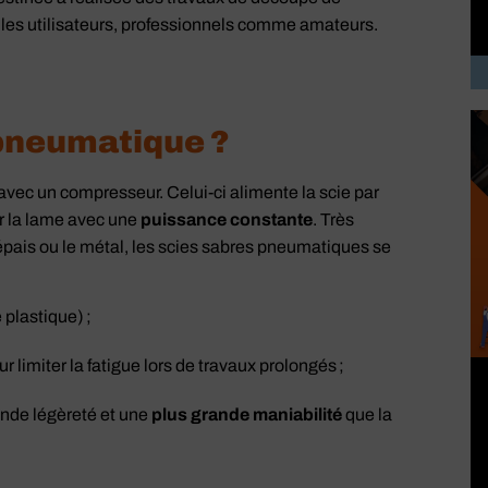
p
s les utilisateurs, professionnels comme amateurs.
d
 pneumatique ?
 avec un compresseur. Celui-ci alimente la scie par
er la lame avec une
puissance constante
. Très
épais ou le métal, les scies sabres pneumatiques se
plastique) ;
 limiter la fatigue lors de travaux prolongés ;
ande légèreté et une
plus grande maniabilité
que la