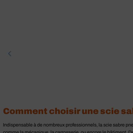
Comment choisir une scie s
Scie sabre
Indispensable à de nombreux professionnels, la scie sabre pn
comme la mécanique, la carrosserie, ou encore le bâtiment. D