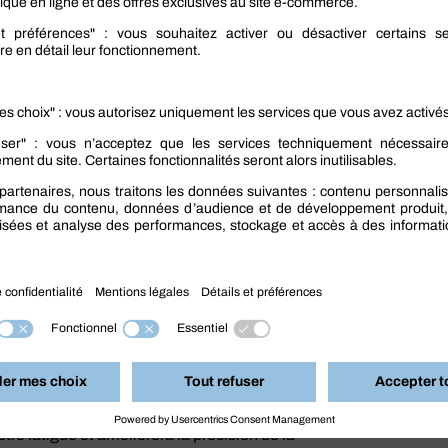
és, ou encore de barreaux métalliques ;
ion avec la découpe de structures en bois ou en
 des chaînes de production.
abre pneumatique ?
adaptée à vos besoins, il est nécessaire de prendre
a puissance de votre outil en fonction du matériau à
n mesure de découper des matériaux robustes ;
ise en main confort et un poids léger, surtout si
tre fatigue et améliorera la précision de la