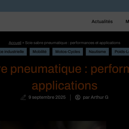
Actualités
M
Accueil
»
Scie sabre pneumatique : performances et applications
e industrielle
Mobilité
Motos-Cycles
Nautisme
Poids-L
re pneumatique : perfor
applications
9 septembre 2025
par
Arthur G