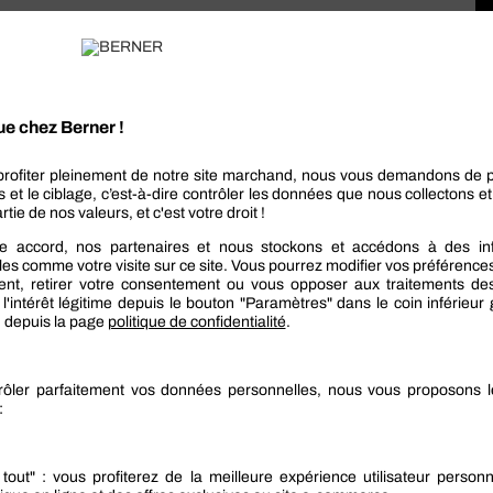
bre pneumatique
ie sabre pneumatique de qualité, afin de profiter de
nce de la machine qui se remarque, grâce à l’air
ue de surchauffe ou de perte de puissance.
ans moteur électrique, l’appareil est
moins sujet
une
plus grande sécurité
à l’utilisation, avec un
t électrique.
dans bien des domaines d’activité.
le ;