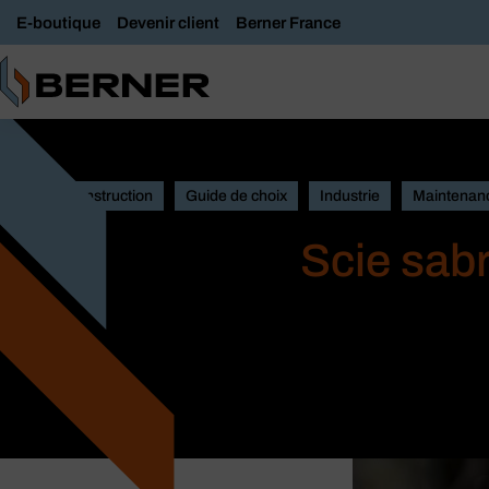
E-boutique
Devenir client
Berner France
Construction
Guide de choix
Industrie
Maintenanc
Scie sab