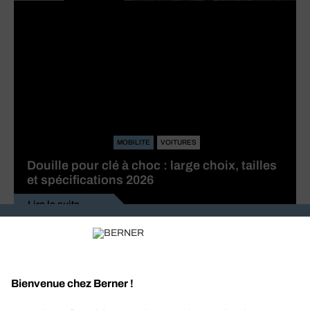
MOBILITE
VOITURES
Douille pour clé à choc : large choix, tailles
et spécifications 2026
Lire la suite
Recevez nos actualités et offres personnalisées
REJOIGNEZ-NOUS