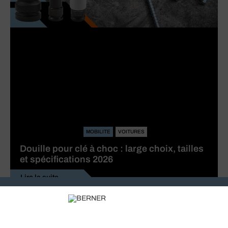
MOBILITE
VOITURES
Douille pour clé à choc : large choix, tailles
et spécifications 2026
Lire la suite
Recevez nos actualités et offres personnalisées