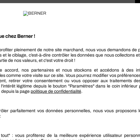
r, l’
épaisseur de l’embase
peut varier ;
 améliorer la résistance à la corrosion, certains
 chrome ou en laiton
, par exemple ;
tion de la charnière, certaines embases offrent des
er la compatibilité avec les charnières sélectionnées
ir une embase à visser ?
dre en compte toutes ses caractéristiques. Cela
uel que soit votre projet.
fin d’être sûr que votre embase résistera au poids de
ts d’ouverture et de fermeture qu’elle va subir.