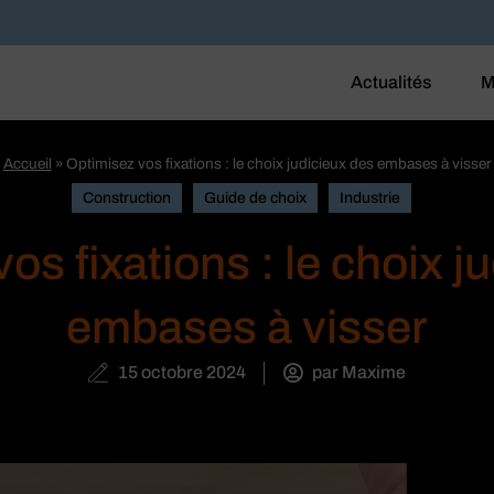
Actualités
M
Accueil
»
Optimisez vos fixations : le choix judicieux des embases à visser
Construction
Guide de choix
Industrie
os fixations : le choix j
embases à visser
15 octobre 2024
par
Maxime