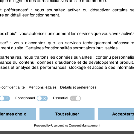
pas à
demander conseil
auprès d’un fabricant ou
t des recommandations pour chacun de leur produit.
tes Internet où vous pourrez retrouver l’
avis des
ont pratiquement toujours fournies avec les
érer régulièrement, et de resserrer les vis de temps en
sser
de qualité supérieure. Explorer la gamme
os besoins. Berner, c’est le choix de la