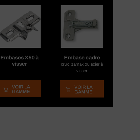
Embases X50 à
Embase cadre
visser
cruci zamak ou acier à
visser
VOIR LA
VOIR LA
GAMME
GAMME