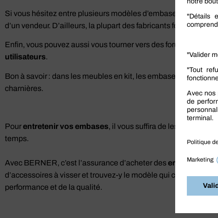
Si vous hésitez entre plusieurs modèles d’embase, n’hésitez 
d’un vendeur. D’ailleurs, la plupart des fabricants fournissen
Enfin, vous pouvez aussi vous tourner vers des forums ou des si
utilisateurs
.
Bon à savoir : dans les meubles en kit, les embases à visser s
charnières.
Pour
entretenir vos embases
, il vous suffira de les dépoussi
temps.
Avec BERNER, c’est l’assurance d’acheter des
embases à vi
d’accessoires à visser et trouvez-y le modèle qui correspond à v
performance et de la qualité.