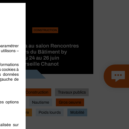
CONSTRUCTION
BERNER
participera au salon Rencontres
des Métiers du Bâtiment by
CAPEB, du 24 au 26 juin
2026 à Marseille Chanot
Lire la suite
Industrie
Construction
Travaux publics
Actualites
Nautisme
Gros oeuvre
Second oeuvre
Poids lourds
Mobilité