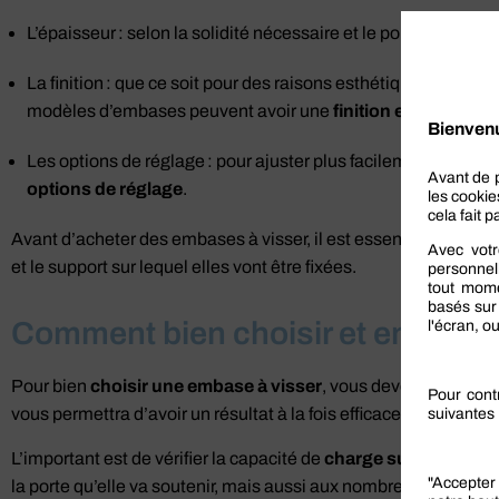
L’épaisseur : selon la solidité nécessaire et le poids à supporte
La finition : que ce soit pour des raisons esthétiques, ou pour
modèles d’embases peuvent avoir une
finition en zinc, en
Les options de réglage : pour ajuster plus facilement la posi
options de réglage
.
Avant d’acheter des embases à visser, il est essentiel de vérifi
et le support sur lequel elles vont être fixées.
Comment bien choisir et entreten
Pour bien
choisir une embase à visser
, vous devez donc pren
vous permettra d’avoir un résultat à la fois efficace et design, q
L’important est de vérifier la capacité de
charge supportée
, a
la porte qu’elle va soutenir, mais aussi aux nombreux mouvemen