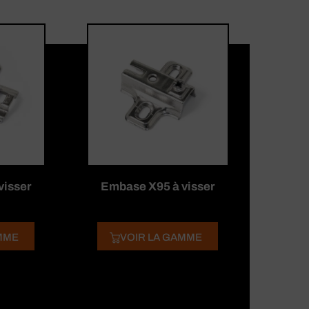
visser
Embase X95 à visser
MME
VOIR LA GAMME