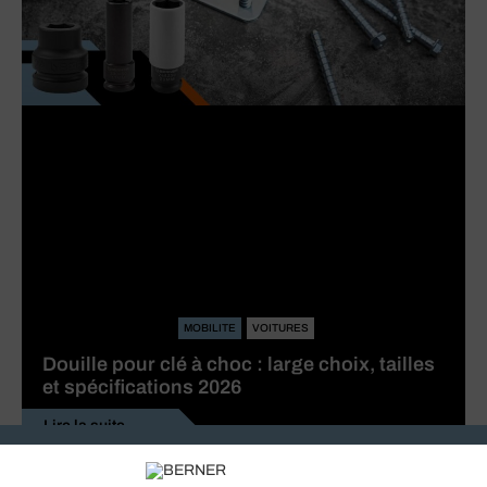
MOBILITE
VOITURES
Douille pour clé à choc : large choix, tailles
et spécifications 2026
Lire la suite