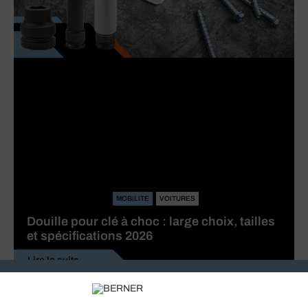
MOBILITE
VOITURES
Douille pour clé à choc : large choix, tailles
et spécifications 2026
Lire la suite