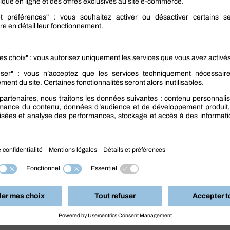
tilisent du mastic universel ou du mastic faible
iau à traiter, afin d’obtenir une meilleure adhérence
ce mastic chargé en particules d’aluminium adhère
s d’étain absorbe bien les vibrations du véhicule et
de rouille sur différentes parties de voitures et
utilisent sur les plastiques de véhicules, et
urs, et au fort pouvoir de remplissage, ces mastics
est un indispensable pour masquer les
r de la
quincaillerie professionnelle
, différents types