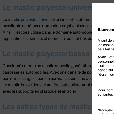
Le mastic polyester universel
Le
mastic polyester universel
est incontestablement le mastic l
excellente adhérence aux surfaces galvanisées, ou aux supports
Ainsi, il est très utilisé dans le domaine automobile, mais aussi
application est simple, et donne un résultat très dur et extrêm
Le mastic polyester basse densit
Considéré comme un mastic nouvelle génération, le mastic à f
carrosseries automobiles. Avec une densité de poids plus faibl
bon remplissage et peu de pores, il assure une application et un
Le mastic basse densité adhère particulièrement bien aux sur
avec les supports en plastique et en acier.
Les autres types de mastics