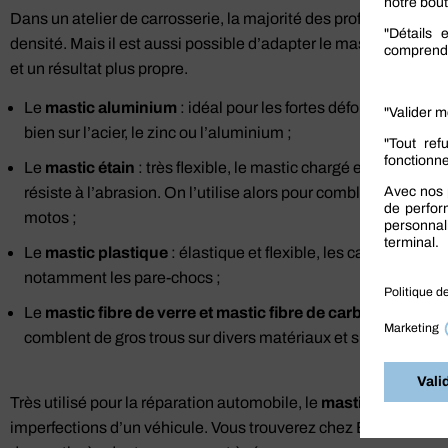
Dans un atelier de carrosserie, la majorité des professionnels u
densité. Mais il est aussi possible d’adapter le mastic au matér
et un résultat plus propre.
Le
mastic aluminium
: idéal pour les fortes déformations, 
bien sur l’acier, le zinc ou l’aluminium ;
Le
mastic étain
: très flexible, le mastic chargé en particule
résiste à l’abrasion. On l’utilise alors pour combler des trous 
motos ;
Le
mastic plastique
: élastique et flexible, les carrossiers l’
notamment les pare-chocs ;
Le
mastic fibre de verre et mastic fibre de carbone
: très d
comblent de gros trous sur divers matériaux et supports.
Très utilisé pour la réparation automobile, le
mastic polyester
imperfections d’un véhicule. Vous trouverez chez Berner, leade