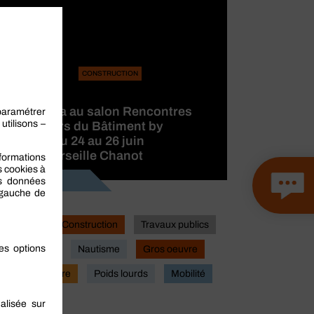
CONSTRUCTION
BERNER
participera au salon Rencontres
des Métiers du Bâtiment by
CAPEB, du 24 au 26 juin
2026 à Marseille Chanot
Lire la suite
Industrie
Construction
Travaux publics
Actualites
Nautisme
Gros oeuvre
Second oeuvre
Poids lourds
Mobilité