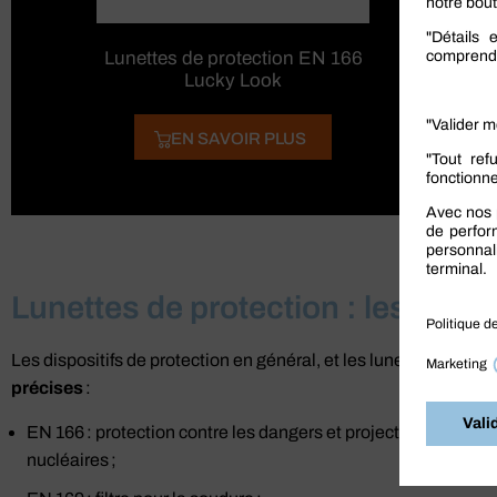
Lunettes de protection EN 166
Lucky Look
EN SAVOIR PLUS
Lunettes de protection : les norm
Les dispositifs de protection en général, et les lunettes de prot
précises
:
EN 166 : protection contre les dangers et projections, excluant
nucléaires ;