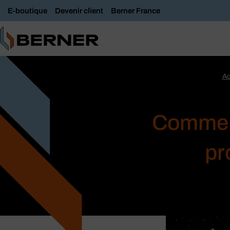
E-boutique
Devenir client
Berner France
Ac
Comment
pr