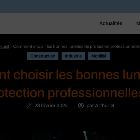
Actualités
M
cueil
»
Comment choisir les bonnes lunettes de protection professionnelle
Construction
Industrie
Mobilité
 choisir les bonnes lun
otection professionnelle
23 février 2024
par
Arthur G