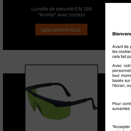
Lunette de sécurité EN 166
"Kombi" avec cordon
EN SAVOIR PLUS