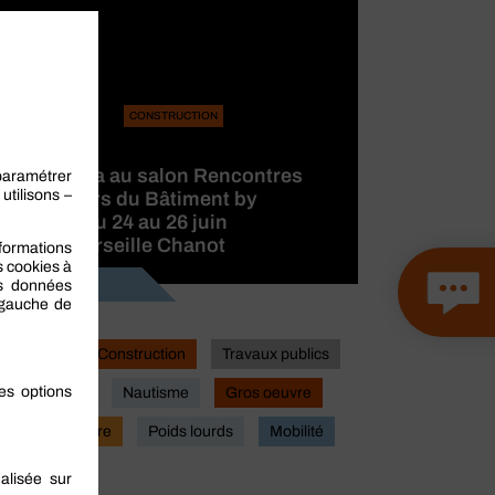
CONSTRUCTION
BERNER
participera au salon Rencontres
des Métiers du Bâtiment by
CAPEB, du 24 au 26 juin
2026 à Marseille Chanot
Lire la suite
Industrie
Construction
Travaux publics
Actualites
Nautisme
Gros oeuvre
Second oeuvre
Poids lourds
Mobilité