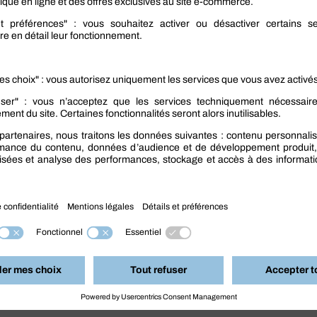
Lunettes de sécurité à grande visibilité
EN 166
EN SAVOIR PLUS
es à connaitre
ection en particulier, répondent à des
normes
 les infrarouges, ultraviolets, rayons lasers et