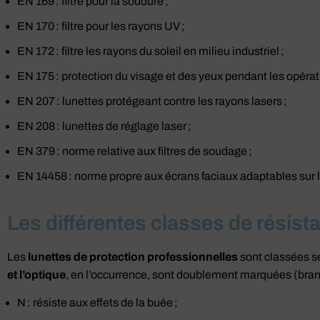
EN 169 : filtre pour la soudure ;
EN 170 : filtre pour les rayons UV ;
EN 172 : filtre les rayons du soleil en milieu industriel ;
EN 175 : protection du visage et des yeux pendant les opéra
EN 207 : lunettes protégeant contre les rayons lasers ;
EN 208 : lunettes de réglage laser ;
EN 379 : norme relative aux filtres de soudage ;
EN 14458 : norme propre aux écrans faciaux adaptables sur 
Les différentes classes de résis
Les
lunettes de protection professionnelles
sont classées se
et l’optique
, en l’occurrence, sont doublement marquées (bran
N : résiste aux effets de la buée ;