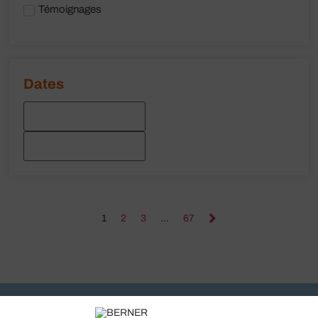
Témoignages
1
2
3
…
67