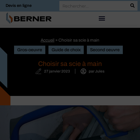
Devis en ligne
Accueil
»
Choisir sa scie à main
Gros-oeuvre
Guide de choix
Second oeuvre
Choisir sa scie à main
27 janvier 2023
par
Jules