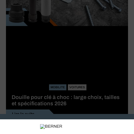
MOBILITE
VOITURES
Douille pour clé à choc : large choix, tailles
et spécifications 2026
Lire la suite