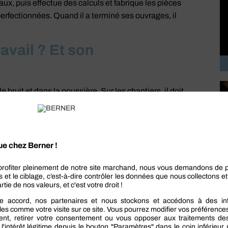
aux, puis effectue des calculs et fabrique les pièces
 perfectionnées. Quand il a terminé ses ouvrages, il
avail ? Et son
e bruit et dans la poussière. Sur les chantiers, il doit
s dont il se sert sont mécaniques, électriques et à
on en géométrie pour avoir un bon sens de l’espace,
rès adroit. De même, si en atelier, il est seul, sur un
opre société ou bosser pour le compte d’une entreprise
cialiser en ferronnerie d’art par exemple ou en
s serruriers