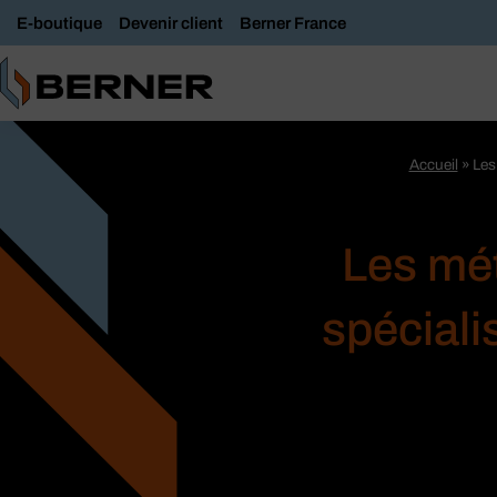
E-boutique
Devenir client
Berner France
Accueil
»
Les 
Les méti
spéciali