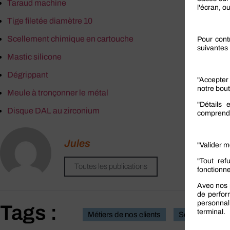
Taraud machine
Tige filetée diamètre 10
Scellement chimique en cartouche
Mastic silicone
Dégrippant
Meule à tronçonner le métal
Disque DAL au zirconium
Jules
Toutes les publications
Tags :
Métiers de nos clients
Serrurier