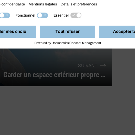
SUIVANT
Garder un espace extérieur propre facilement grâce au balai de cantonnier !