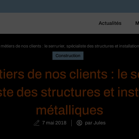
Actualités
M
métiers de nos clients : le serrurier, spécialiste des structures et installati
Construction
ers de nos clients : le s
ste des structures et inst
métalliques
7 mai 2018
par
Jules