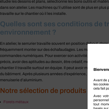
étudie les dessins et plans, sélectionne les bons outils et matéri
dans son atelier. Les machines qu’il utilise sont de plus en plus
travaille sur le chantier où il les installe.
Quelles sont ses conditions de tr
environnement ?
En atelier, le serrurier travaille souvent en position debout, dans l
fréquemment monter sur des échafaudages. Les machines et outil
commandes numériques. Pour exercer son activité, il doit être b
précis, avoir des aptitudes au dessin, être créatif, méthodique et t
chantier il travaille surtout en équipe. Il peut avoir monté sa pr
du bâtiment. Après plusieurs années d’expérience, il peut se spé
menuiserie d’aluminium.
Notre sélection de produits pour le
Forets métaux