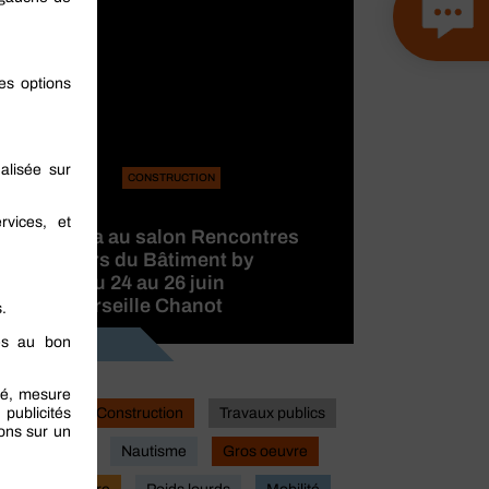
CONSTRUCTION
BERNER
participera au salon Rencontres
des Métiers du Bâtiment by
CAPEB, du 24 au 26 juin
2026 à Marseille Chanot
Lire la suite
Industrie
Construction
Travaux publics
Actualites
Nautisme
Gros oeuvre