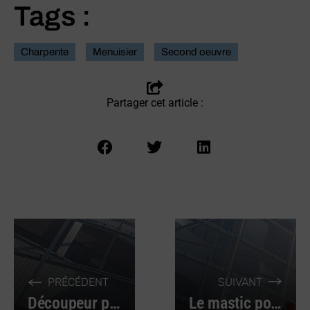
Tags :
Charpente
Menuisier
Second oeuvre
Partager cet article :
PRÉCÉDENT
SUIVANT
Découpeur plasma pour bénéficier d’un arc électrique plus puissant
Le mastic polymère, une colle polyvalente et résistante