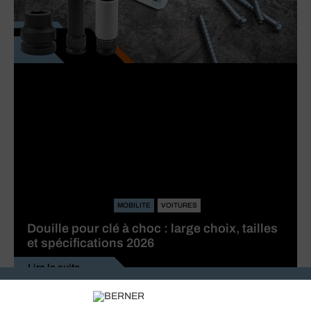
MOBILITE
VOITURES
Douille pour clé à choc : large choix, tailles
et spécifications 2026
Lire la suite