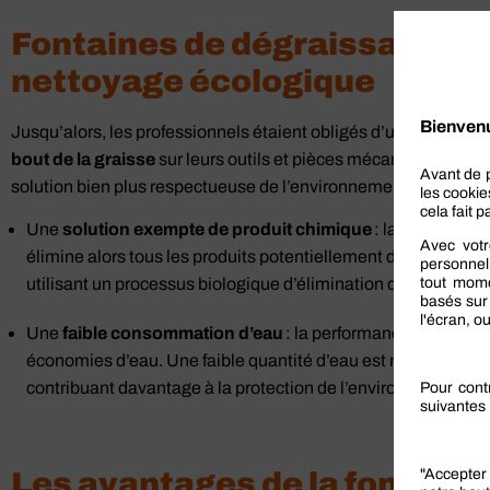
Fontaines de dégraissage : d
nettoyage écologique
Jusqu’alors, les professionnels étaient obligés d’utiliser des
bout de la graisse
sur leurs outils et pièces mécaniques. Aujo
solution bien plus respectueuse de l’environnement.
Une
solution exempte de produit chimique
: la fontaine d
élimine alors tous les produits potentiellement dangereux p
utilisant un processus biologique d’élimination des graisses 
Une
faible consommation d’eau
: la performance des fonta
économies d’eau. Une faible quantité d’eau est nécessaire p
contribuant davantage à la protection de l’environnement et 
Les avantages de la fontaine