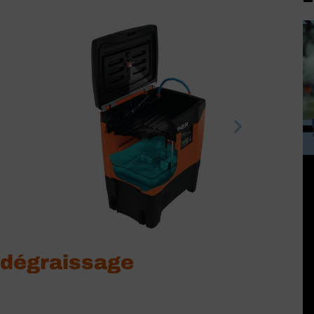
e dégraissage
F