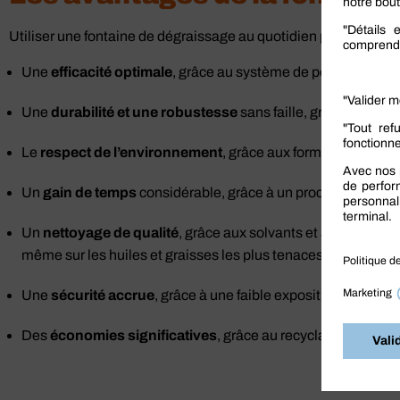
Utiliser une fontaine de dégraissage au quotidien permet aux 
Une
efficacité optimale
, grâce au système de pompage puiss
Une
durabilité et une robustesse
sans faille, grâce aux mat
Le
respect de l’environnement
, grâce aux formules sans so
Un
gain de temps
considérable, grâce à un processus automa
Un
nettoyage de qualité
, grâce aux solvants et au système 
même sur les huiles et graisses les plus tenaces ;
Une
sécurité accrue
, grâce à une faible exposition aux solv
Des
économies significatives
, grâce au recyclage du solva