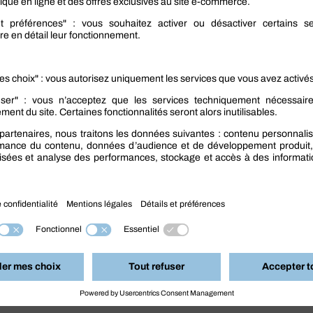
professionnels de profiter de nombreux avantages :
ant et aux solvants de haute qualité ;
ériaux résistants conçus pour durer dans le temps ;
lvant chimique ;
tisé et rapide ;
de filtration assurant un nettoyage en profondeur,
ants et produits chimiques ;
nt.