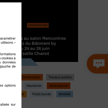
CONSTRUCTION
BERNER
participera au salon Rencontres
des Métiers du Bâtiment by
CAPEB, du 24 au 26 juin
2026 à Marseille Chanot
Lire la suite
Industrie
Construction
Travaux publics
Actualites
Nautisme
Gros oeuvre
Second oeuvre
Poids lourds
Mobilité