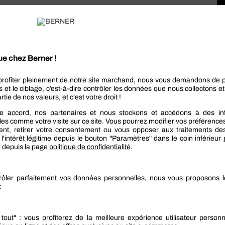
es solutions de
 produits chimiques extrêmement nocifs pour
venir à
urd’hui, les fontaines de dégraissage offrent une
e dégraissage n’utilise aucun solvant chimique. Elle
our la planète et assure un nettoyage écologique en
;
ines de dégraissage n’empêche pas de faire des
our obtenir des résultats incomparables,
la préservation des ressources.
 de dégraissage