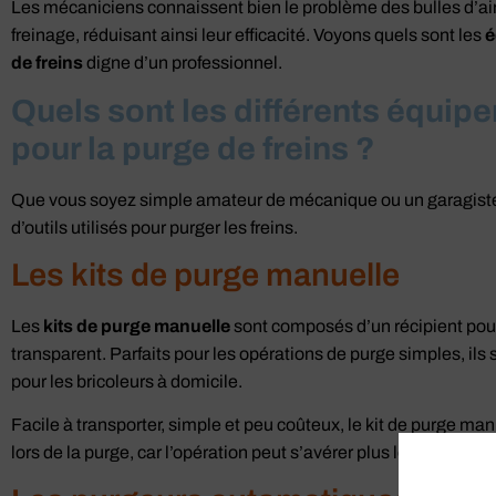
par aspiration
Les mécaniciens connaissent bien le problème des bulles d’air q
freinage, réduisant ainsi leur efficacité. Voyons quels sont les
é
de freins
digne d’un professionnel.
voir le produit
Quels sont les différents équi
pour la purge de freins ?
Que vous soyez simple amateur de mécanique ou un garagiste p
d’outils utilisés pour purger les freins.
Les kits de purge manuelle
Les
kits de purge manuelle
sont composés d’un récipient pour r
transparent. Parfaits pour les opérations de purge simples, ils
pour les bricoleurs à domicile.
Facile à transporter, simple et peu coûteux, le kit de purge 
lors de la purge, car l’opération peut s’avérer plus longue qu’