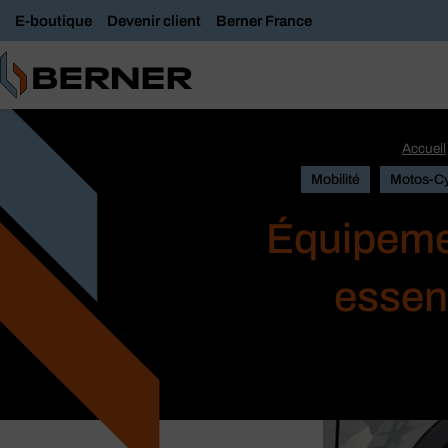
E-boutique
Devenir client
Berner France
Accueil
Mobilité
Motos-Cy
Équipemen
essent