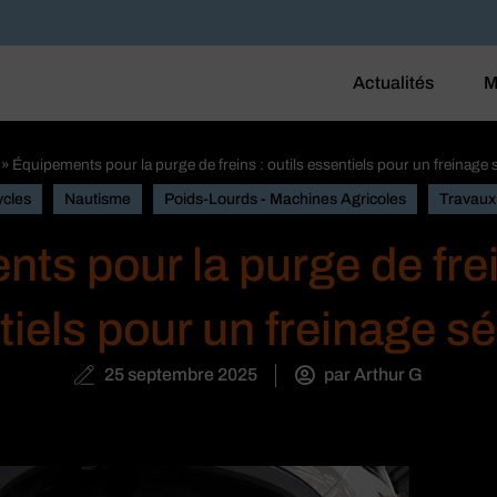
Actualités
M
»
Équipements pour la purge de freins : outils essentiels pour un freinage 
cles
Nautisme
Poids-Lourds - Machines Agricoles
Travaux
ts pour la purge de frein
iels pour un freinage s
25 septembre 2025
par
Arthur G