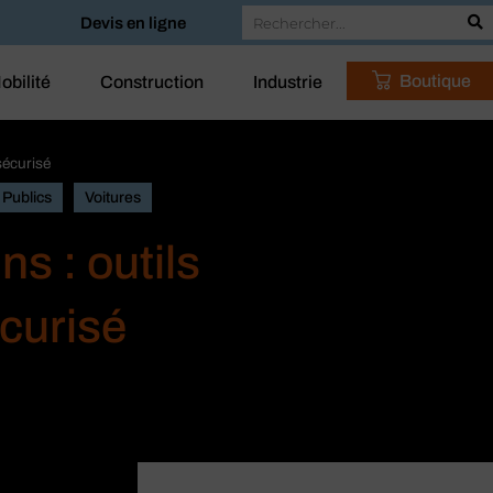
Devis en ligne
Boutique
obilité
Construction
Industrie
sécurisé
 Publics
Voitures
s : outils
écurisé