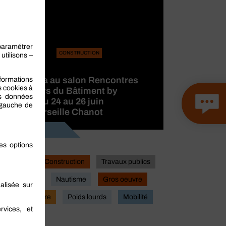
CONSTRUCTION
BERNER
participera au salon Rencontres
des Métiers du Bâtiment by
CAPEB, du 24 au 26 juin
2026 à Marseille Chanot
Lire la suite
Industrie
Construction
Travaux publics
Actualites
Nautisme
Gros oeuvre
Second oeuvre
Poids lourds
Mobilité