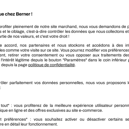
eins
sés par les professionnels ou les garages. Ce sont
t de freinage de façon rapide et efficace. Ils peuvent
édale de frein. Le prix du purgeur automatique de
 circuit grâce à la pression exercée sur le liquide
 sur les systèmes de freinage complexes et les
ficacité et sa rapidité.
ment, sous l’effet du
purgeur par gravité
. Simple,
us de temps pour obtenir un résultat parfait.
ur la purge de freins