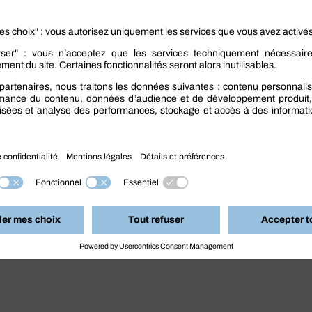
ment vos freins
. Commencez par choisir un liquide
mmandations du constructeur. Pensez également à la
 de qualité. Respectez les consignes du manuel
is tous les 40 000 km ou tous les deux ans.
ur la route, en réduisant les distances de freinage
s.
 freins
sur la boutique en ligne Berner.