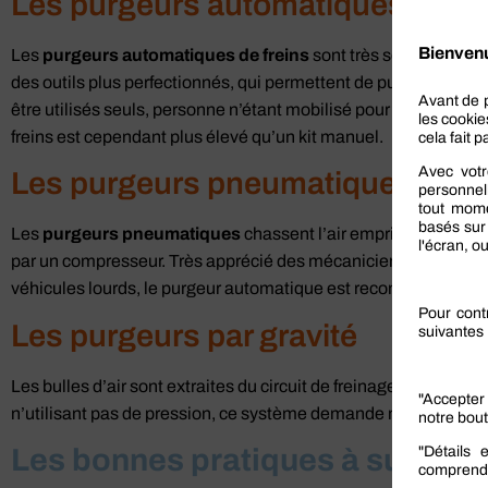
Les purgeurs automatiques de fr
Les
purgeurs automatiques de freins
sont très souvent utili
des outils plus perfectionnés, qui permettent de purger le circui
être utilisés seuls, personne n’étant mobilisé pour pomper la p
freins est cependant plus élevé qu’un kit manuel.
Les purgeurs pneumatiques
Les
purgeurs pneumatiques
chassent l’air emprisonné dans le
par un compresseur. Très apprécié des mécaniciens travaillant
véhicules lourds, le purgeur automatique est reconnu pour son ef
Les purgeurs par gravité
Les bulles d’air sont extraites du circuit de freinage par écoule
n’utilisant pas de pression, ce système demande malgré tout pl
Les bonnes pratiques à suivre po