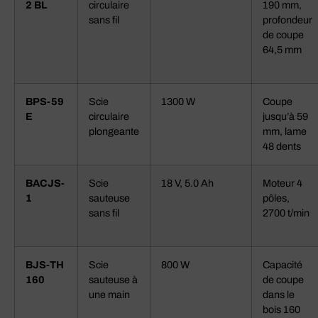
2 BL
circulaire
190 mm,
sans fil
profondeur
de coupe
64,5 mm
BPS-59
Scie
1300 W
Coupe
E
circulaire
jusqu’à 59
plongeante
mm, lame
48 dents
BACJS-
Scie
18 V, 5.0 Ah
Moteur 4
1
sauteuse
pôles,
sans fil
2700 t/min
BJS-TH
Scie
800 W
Capacité
160
sauteuse à
de coupe
une main
dans le
bois 160