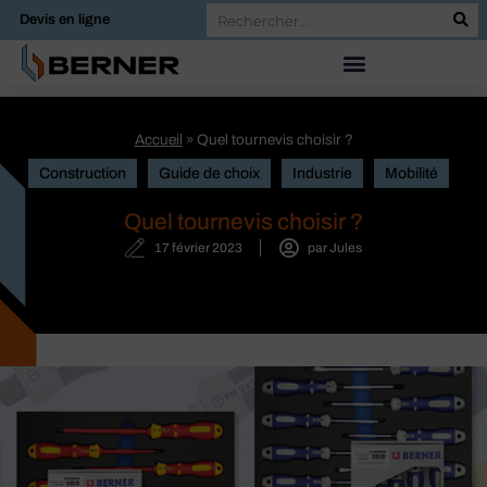
Devis en ligne
Accueil
»
Quel tournevis choisir ?
Construction
Guide de choix
Industrie
Mobilité
Quel tournevis choisir ?
17 février 2023
par
Jules