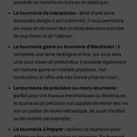
possède un manche en bois ou en plastique ;
Le tournevis de mécanicien : d
oté d’une lame
biseautée élargie à son extrémité, il vous permettra
de visser et dévisser des vis bloquées sans craindre
de trop forcer et de l’abîmer ;
Le tournevis gainé ou tournevis d’électricien : i
l
comporte une lame rectiligne et fine, qui vous sera
utile pour visser en profondeur. Il possède également
un manche gaine en matière plastique, non
conducteur, et offre une très bonne prise en main ;
Le tournevis de précision ou micro-tournevis :
p
arfait pour vos travaux électroniques ou électriques,
le tournevis de précision est capable de retirer des vis
sur un cadran de réveil mécanique, de jouet d’enfant
ou de montre par exemple ;
Le tournevis à frapper : u
tilisez ce tournevis pour
débloquer des vis rouillées ou grippées. En frappant