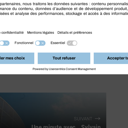
SUIVANT
Une minute avec… Sylvain