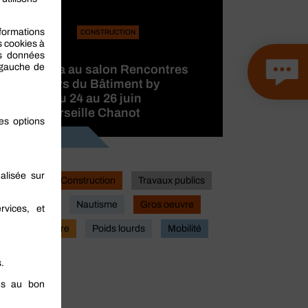
CONSTRUCTION
BERNER
participera au salon Rencontres
des Métiers du Bâtiment by
CAPEB, du 24 au 26 juin
2026 à Marseille Chanot
Lire la suite
Industrie
Construction
Travaux publics
Actualites
Nautisme
Gros oeuvre
Second oeuvre
Poids lourds
Mobilité