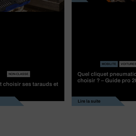
MOBILITE
VOITURE
Quel cliquet pneumati
NON-CLASSE
choisir ? – Guide pro 
choisir ses tarauds et
Lire la suite