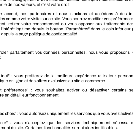
echerche & développement spécialisé dans la
s spécifiques dans des conditions réelles afin
urs des professionnels.
ments sont stratégiques «
Grâce à ces
s, nous créons la base qui nous servira à consolider
re d’accompagner nos clients et leur activité.
»