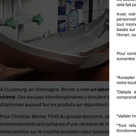
A Duisbourg, en Allemagne, Berner a créé
un laboratoire de r
chimie
. Ses équipes interdisciplinaires y simulent des problème
d’optimiser aujourd’hui les produits qui répondront aux défis fut
Pour Christian Berner, PDG du groupe éponyme, ces investisse
investissements anticycliques d’une centaine de millions d’euro
notre position sur le marché européen pour toujours être en mesu