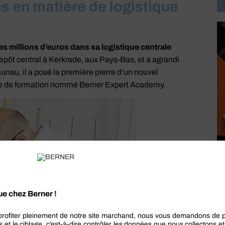
s en matière de logistique
es millions d’euros dans sa logistique centrale
trepôt central à Kerkrade, aux Pays-Bas, et a agrandi
nau, il a posé la première pierre d’un nouvel
tre de formation nommé Berner Expert Academy.