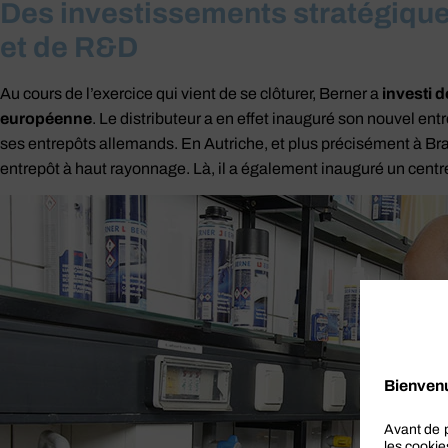
Des investissements stratégique
et de R&D
Au cours de l’exercice qui vient de se clôturer, Berner a
investi d
européenne
. Le distributeur a en effet inauguré son nouvel en
ses entrepôts allemands. En Autriche, et plus précisément à Brau
entrepôt à haut rayonnage. Là, il a également inauguré un cen