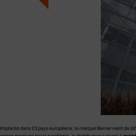
Implanté dans 23 pays européens, la marque Berner vient de clô
année marquée par la pandémie, le distributeur a réussi à
maint