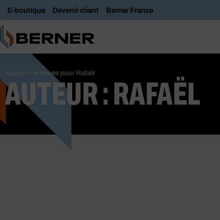
E-boutique
Devenir client
Berner France
Accueil
»
Archives pour Rafaël
AUTEUR :
RAFAËL