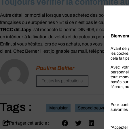
Toujours vérifier la conformité 
Autre détail primordial lorsque vous achetez des boulons en ligne
françaises ou européennes ? Et si ce n’est pas le cas, est-ce gê
TRCC dit Japy
, s’il respecte la norme DIN 603, il convient no
en intérieur, à la fixation de volets et de poteaux pour garde-corp
Enfin, si vous hésitez lors de vos achats, nous vous recommand
client. Chez Berner, il est joignable par mail, téléphone ou en re
Pauline Beltier
Toutes les publications
Tags :
Menuisier
Second oeuvre
Partager cet article :