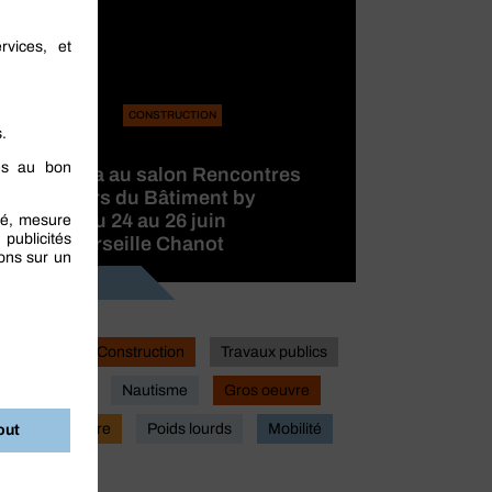
CONSTRUCTION
BERNER
participera au salon Rencontres
des Métiers du Bâtiment by
CAPEB, du 24 au 26 juin
2026 à Marseille Chanot
Lire la suite
Industrie
Construction
Travaux publics
Actualites
Nautisme
Gros oeuvre
Second oeuvre
Poids lourds
Mobilité