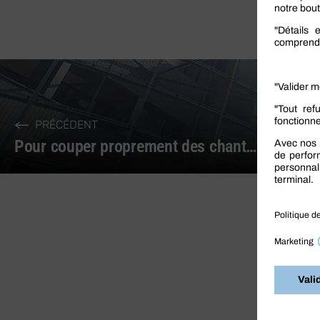
PRÉCÉDENT
Pour couper proprement des chants de finition, misez sur l’araseur !