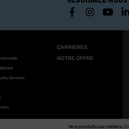
CARRIÈRES
NOTRE OFFRE
automobile
bâtiment
ustry Services
é
ction
Nos produits par métiers :
Co