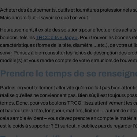
Acheter des équipements, outils et fournitures professionnels su
Mais encore faut-il savoir ce que l’on veut.
Heureusement, il existe des solutions pour effectuer des achat
boulons, tels les
TRCC dits « Japy »
. Pour trouver les bonnes r
caractéristiques (forme de la tête, diamètre …etc.), de votre util
servir. Pensez à bien consulter les fiches de description des p
modèle(s) et vous rendre compte de votre erreur lors de l’ouvertur
Prendre le temps de se renseigne
Parfois, on veut tellement aller vite qu’on ne fait pas bien attenti
réalise qu’elles ne conviennent pas. Bien sûr, il est toujours pos
temps. Donc, pour vos boulons TRCC, lisez attentivement les ca
et hauteur de la tête, longueur, matière, finition … autant de dé
cela semble évident – vous devez prendre en compte le matériau e
est le poids à supporter ? Et surtout, n’oubliez pas de regarder l’