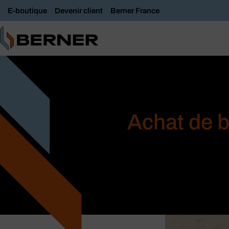
E-boutique
Devenir client
Berner France
Achat de b