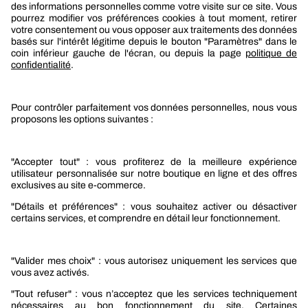
Berner
Boutique Berner
Boutique Berner Industry Services
Services
Le groupe Berner
Responsabilité sociétale
Nos produits
Sélection produits automobile
Sélection produits bâtiment
Produits Berner Industry Services
Promotions
Nouveautés mobilité
Nouveautés construction