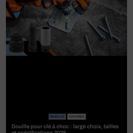
MOBILITE
VOITURES
Douille pour clé à choc : large choix, tailles
et spécifications 2026