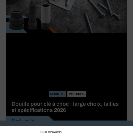
MOBILITE
VOITURES
Douille pour clé à choc : large choix, tailles
et spécifications 2026
Lire la suite